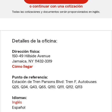
5
5
o continuar con una cotización
dígitos
dígitos
Todas las cotizaciones y documentos serán proporcionados en inglés.
Detalles de la oficina:
Dirección física:
150-49 Hillside Avenue
Jamaica
,
NY
11432-3319
Cómo llegar
Punto de referencia:
Estación de Tren Parsons Blvd: Tren F, Autobuses
Q25, Q34, Q43, Q65, Q110, Q111, Q112, Q113
Idiomas:
Inglés
Español