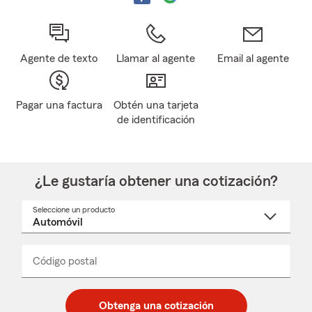
Agente de texto
Llamar al agente
Email al agente
Pagar una factura
Obtén una tarjeta
de identificación
¿Le gustaría obtener una cotización?
Seleccione un producto
Seleccione
un
nombre
de
producto
del
Código postal
Ingresa
Ingresa
_____
menú
un
un
desplegable
código
código
postal
postal
Obtenga una cotización
de
de