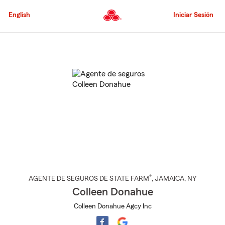
Pasar
al
English
Iniciar Sesión
contenido
principal
Comienzo
del
contenido
principal
®
AGENTE DE SEGUROS DE STATE FARM
,
JAMAICA
, NY
Colleen Donahue
Colleen Donahue Agcy Inc